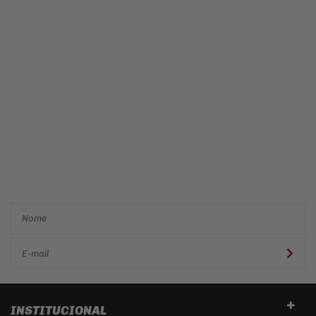
Cadastre-se e receba ofertas
e descontos
exclusivos em
primeira mão!
INSTITUCIONAL