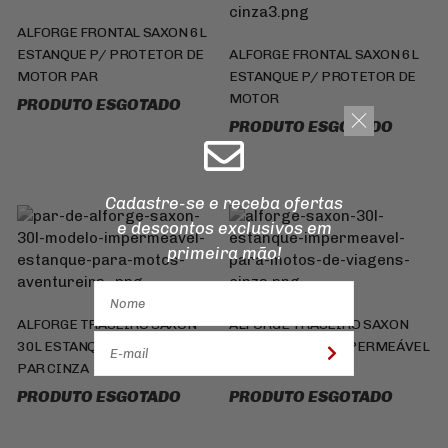
ALFORGE FRONTAL SAXON 6L
ESTANQUE P/ PROTETOR DE
ALFORGE FRONTAL SAXON 6L
MOTOR PAR
ESTANQUE P/ PROTETOR DE
MOTOR
PRODUTO ESGOTADO
PRODUTO ESGOTADO
Cadastre-se e receba ofertas
e descontos
exclusivos em
primeira mão!
ALFORGE TRASEIRO SAXON
ALFORGE TRASEIRO SAXON
30L ESTANQUE IMPERMEÁVEL
30L ESTANQUE IMPERMEÁVEL
PAR CINZA
CINZA
PRODUTO ESGOTADO
PRODUTO ESGOTADO