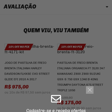
AVALIAÇÃO
QUEM VIU, VIU TAMBÉM
10% OFF NO PIX
10% OFF NO PIX
JOGO DE PASTILHA DE FREIO
PASTILHA DE FREIO BRENTA
J
BRENTA ITALIANA HARLEY
ITALIANA ORGANICA FT 3120.347
B
DAVIDSON FLHXSE CVO STREET
KAWASAKI Z800 Z900 SUZUKI
D
GLIDE EFI 2010 A 2017
GSX-S 750 GSX 1340 B-KING
G
TRIUMPH DAYTONA 675 STREET
R$ 975,00
TRIPLE 1050
ou
10x
de
R$ 97,50
sem juros
R$ 199,90
R$ 175,00
ou
5x
de
R$ 35,00
sem juros
Cadastre-se e receba ofertas