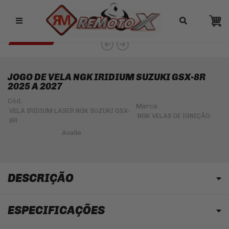
Remotox
10% OFF NO PIX
NGK 5% OFF
JOGO DE VELA NGK IRIDIUM SUZUKI GSX-8R
2025 A 2027
Cód.:
Marca:
VELA IRIDIUM LASER NGK SUZUKI GSX-
NGK VELAS DE IGNIÇÃO
8R
DESCRIÇÃO
ESPECIFICAÇÕES