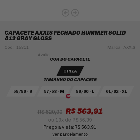
CAPACETE AXXIS FECHADO HUMMER SOLID
A12 GRAY GLOSS
Cód.:
15811
Marca:
AXXIS
COR DO CAPACETE
CINZA
TAMANHO DO CAPACETE
55/56 - S
57/58 - M
59/60 - L
61/62 - XL
R$ 563,91
R$ 629,90
ou
de
10
x
R$ 56,39
Preço a vista:
R$ 563,91
ver parcelamento