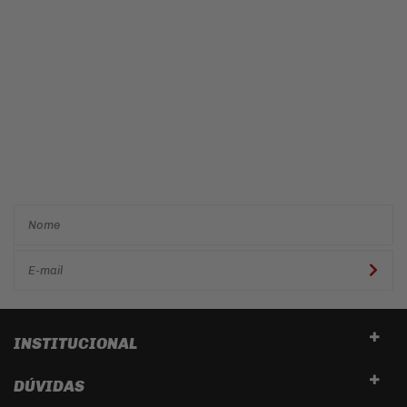
Cadastre-se e receba ofertas
e descontos
exclusivos em
primeira mão!
INSTITUCIONAL
DÚVIDAS