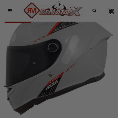
Remotox
10% OFF NO PIX
AXXIS 6% OFF