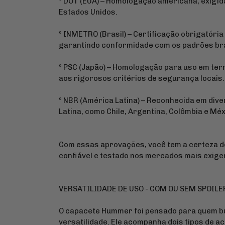
º DOT (EUA) – Homologação americana, exigid
Estados Unidos.
º INMETRO (Brasil) – Certificação obrigatória 
garantindo conformidade com os padrões bra
º PSC (Japão) – Homologação para uso em ter
aos rigorosos critérios de segurança locais.
º NBR (América Latina) – Reconhecida em div
Latina, como Chile, Argentina, Colômbia e Méx
Com essas aprovações, você tem a certeza 
confiável e testado nos mercados mais exige
VERSATILIDADE DE USO - COM OU SEM SPOILE
O capacete Hummer foi pensado para quem 
versatilidade. Ele acompanha dois tipos de a