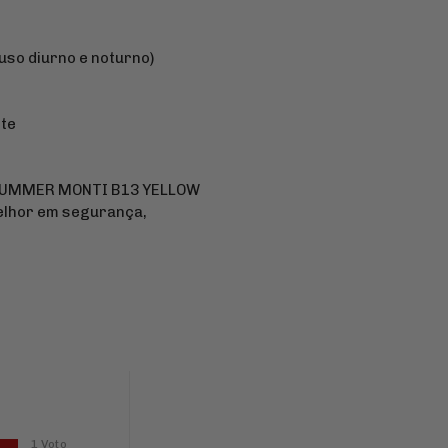
 uso diurno e noturno)
ete
 HUMMER MONTI B13 YELLOW
elhor em segurança,
1 Voto