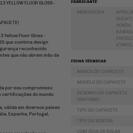
FABRICANTE
LUBRIFICANTES
3 YELLOW FLUOR GLOSS -
SLIDER
JUNTA
MONTADORA
APRILIA
DE
FRISO
DUCATI
MOTOR
DE
APACETE!
HONDA,
E
RODA
SIMILAR
KAWASA
REDE
 Yellow Fluor Gloss -
ENFIEL
PINHÃO
/
025 que combina design
ARANHA
KYMCO,
/ELÁSTICO
FILTRO
segurança reconhecido
/
DE
entes que não abrem mão da
FITA
ÓLEO
FICHA TÉCNICAS
BAÚ
BATERIAS
/
MARCA DO CAPACETE
BAULETOS
KIT
/
COROA
MODELO DO CAPACETE
MALAS
E
da por seu compromisso
LATERAIS
PINHAO
DESENHO DO CAPACETE
 certificações do mundo:
BAGAGEIRO
KIT
GRAFISMO
/
RELAÇÃO
SUPORTE
-
, válida em diversos países
TIPO DO CAPACETE
DE
TRANSMISSÃO
ália, Espanha, Portugal,
BAÚ
CABOS
TIPO DA VISEIRA
FLANGE
DE
DE
COMANDO
COM ÓCULOS SOLAR
FIXAÇÃO