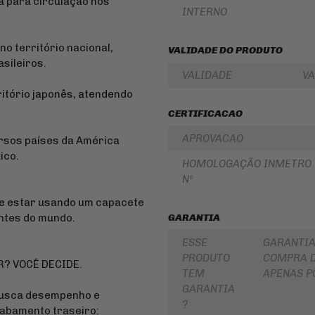
a para circulação nos
PARA
INTERNO
ROLAMENTOS
BOLSA
DE
RETENTOR
TANQUE
DE
no território nacional,
VALIDADE DO PRODUTO
BENGALA
sileiros.
INTERCOMUNICADOR
VALIDADE
VA
DISCO
PROTETOR
DE
ritório japonês, atendendo
DE
FREIO
MÃO
CERTIFICACAO
DISCO
PROTETOR
DE
APROVACAO
DE
ersos países da América
EMBREAGEM
MOTOR
ico.
HOMOLOGAÇÃO INMETRO
BUCHA
REFORÇO
DA
Nº
DE
COROA
QUADRO
COXIM
de estar usando um capacete
CAPA
RETROVISORES
ntes do mundo.
GARANTIA
PARA
MOTO
LONA
ESSE
GARANTIA
DE
PRODUTO
COMPRA D
ALFORGE
FREIO
R? VOCÊ DECIDE.
TEM
APENAS P
AUXILIAR
SUSPENSÃO
GARANTIA
DE
busca desempenho e
PARTIDA
EMBREAGEM
?
cabamento traseiro: