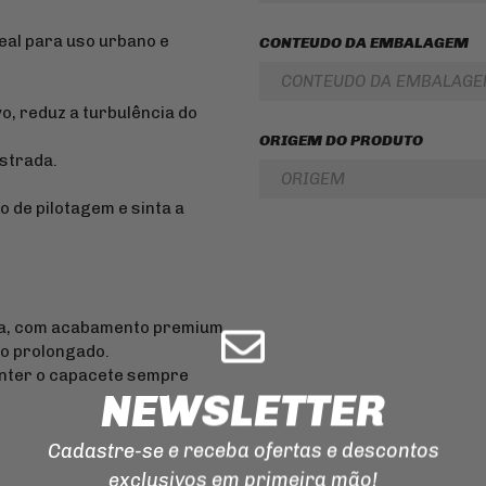
ILUMINAÇÃO
deal para uso urbano e
CONTEUDO DA EMBALAGEM
EMENDA
PARA
CONTEUDO DA EMBALAG
CORRENTE
DE
o, reduz a turbulência do
TRANSMISSAO
ORIGEM DO PRODUTO
MANOPLAS
estrada.
ORIGEM
CORREIAS
o de pilotagem e sinta a
REPARO
DO
FREIO
ca, com acabamento premium
so prolongado.
manter o capacete sempre
NEWSLETTER
Cadastre-se e receba ofertas e descontos
exclusivos em primeira mão!