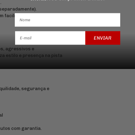
.
 separadamente).
om facilidade e segurança,
ENVIAR
s, agressivos e
za estilo e presença na pista
quilidade, segurança e
al
dutos com garantia.