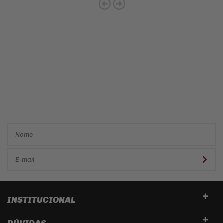
Cadastre-se e receba ofertas
e descontos
exclusivos em
primeira mão!
INSTITUCIONAL