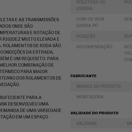
ROLETADA OU
RO
LUBRIFICANTES
SLIDER
ESFERA
JUNTA
DE
FRISO
COM OU SEM
SE
LETAS E AS TRANSMISSÕES
MOTOR
DE
E
RODA
GARDA PÓ
ADOS ONDE SÃO
SIMILAR
EMPERATURAS E ROTAÇÃO DE
REDE
POSIÇÃO
SUP
PINHÃO
/
R RIGIDEZ MUITO ELEVADA E
ARANHA
. ROLAMENTOS DE RODA SÃO
RECOMENDAÇÃO
RE
/ELÁSTICO
FILTRO
/
 CONDIÇÕES DA ESTRADA,
DE
TRO
FITA
ÓLEO
MBÉM É UM REQUISITO. PARA
COM
A MELHOR COMBINAÇÃO DE
BAÚ
BATERIAS
/
 TÉRMICO PARA MAIOR
BAULETOS
KIT
FABRICANTE
INTERNO DOS ROLAMENTOS DE
/
COROA
MALAS
E
 VEDAÇÃO.
MARCA DO PRODUTO
LATERAIS
PINHAO
BAGAGEIRO
MONTADORA
KIT
SUFICIENTE PARA A
/
RELAÇÃO
NSK DESENVOLVEU UMA
SUPORTE
-
DE
DEMANDA DE UMA VARIEDADE
TRANSMISSÃO
VALIDADE DO PRODUTO
BAÚ
ROTAÇÃO EM UM ESPAÇO
CABOS
VALIDADE
VA
FLANGE
DE
DE
COMANDO
FIXAÇÃO