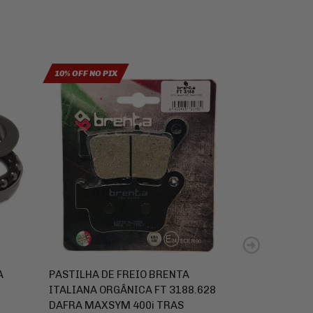
10% OFF NO PIX
10% OFF NO PIX
A
PASTILHA DE FREIO BRENTA
JOGO DE PAST
ITALIANA ORGÂNICA FT 3188.628
BRENTA ITALI
DAFRA MAXSYM 400i TRAS
HORNET 2005