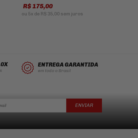
R$ 175,00
R$ 900,0
ou
5x
de
R$ 35,00
sem juros
ou
10x
de
R$ 
10X
ENTREGA GARANTIDA
s
em todo o Brasil
ENVIAR