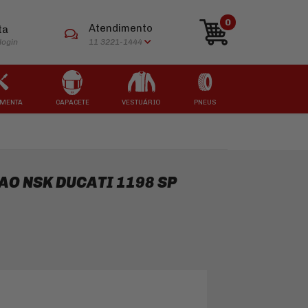
0
Atendimento
ta
login
11 3221-1444
MENTA
CAPACETE
VESTUÁRIO
PNEUS
ARCAS
ARCAS
ARCAS
ARCAS
ARCAS
AO NSK DUCATI 1198 SP