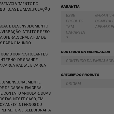
DESENVOLVIMENTO DO
PARA
ROLAMENTOS
GARANTIA
BOLSA
RÍSTICAS DE MANIPULAÇÃO
DE
RETENTOR
ESSE
GARANTIA
TANQUE
DE
BENGALA
PRODUTO
COMPRA D
INTERCOMUNICADOR
AÇÃO E DESENVOLVIMENTO
TEM
APENAS P
DISCO
PROTETOR
VIBRAÇÃO, ATRITO E PESO,
DE
GARANTIA
DE
FREIO
A OPERACIONAL A FIM DE
?
MÃO
S PARA O MUNDO.
DISCO
PROTETOR
DE
DE
EMBREAGEM
CONTEUDO DA EMBALAGEM
S COMO CORPOS ROLANTES
MOTOR
BUCHA
INTERNO. DE GRANDE
CONTEUDO DA EMBALAG
REFORÇO
DA
A CARGA RADIAL E CARGA
DE
COROA
QUADRO
COXIM
ORIGEM DO PRODUTO
CAPA
RETROVISORES
PARA
 E DIMENSIONALMENTE
ORIGEM
MOTO
LONA
E DE CARGA. EM GERAL,
DE
E CONTATO ANGULAR, DUAS
ALFORGE
FREIO
STAS. NESTE CASO, EM
AUXILIAR
SUSPENSÃO
OS ANÉIS INTERNOS OU
DE
PARTIDA
EMBREAGEM
, PERMITE-SE SELECIONAR A