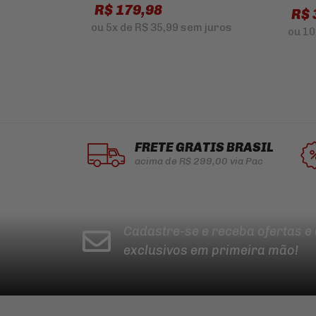
R$ 179,98
R$ 
ou
5x
de
R$ 35,99
sem juros
ou
10
FRETE GRÁTIS BRASIL
acima de R$ 299,00 via Pac
Cadastre-se e receba ofertas e
exclusivos em primeira mão!