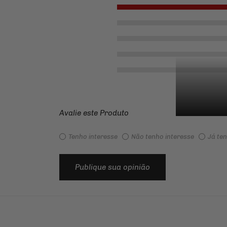
Avalie este Produto
Tenho interesse
Não tenho interesse
Já te
Publique sua opinião