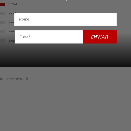
1 Voto
nenhum voto
nenhum voto
nenhum voto
ENVIAR
nenhum voto
nho esse produto