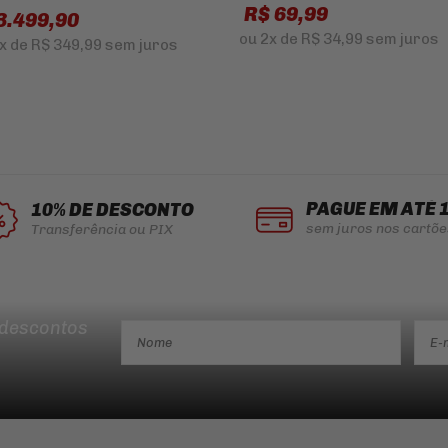
R$ 69,99
3.499,90
ou
2x
de
R$ 34,99
sem juros
x
de
R$ 349,99
sem juros
PAGUE EM ATÉ 
10% DE DESCONTO
sem juros nos cartõe
Transferência ou PIX
 descontos