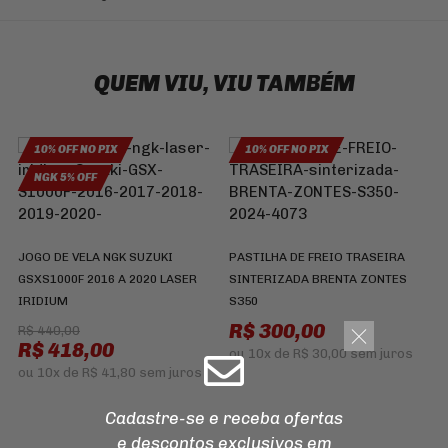
QUEM VIU, VIU TAMBÉM
10% OFF NO PIX
10% OFF NO PIX
NGK 5% OFF
JOGO DE VELA NGK SUZUKI
PASTILHA DE FREIO TRASEIRA
GSXS1000F 2016 A 2020 LASER
SINTERIZADA BRENTA ZONTES
IRIDIUM
S350
R$ 300,00
R$ 440,00
R$ 418,00
ou
10x
de
R$ 30,00
sem juros
C
ou
10x
de
R$ 41,80
sem juros
X
Cadastre-se e receba ofertas
e descontos
exclusivos em