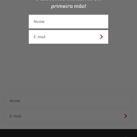
primeira mão!
Cadastre-se e receba ofertas
e descontos
exclusivos em
primeira mão!