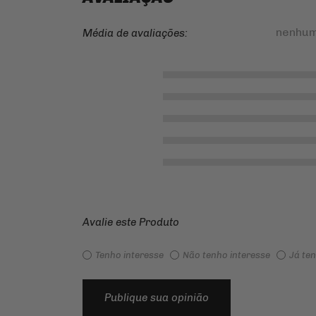
nenhum
Média de avaliações:
Avalie este Produto
Tenho interesse
Não tenho interesse
Já te
Publique sua opinião