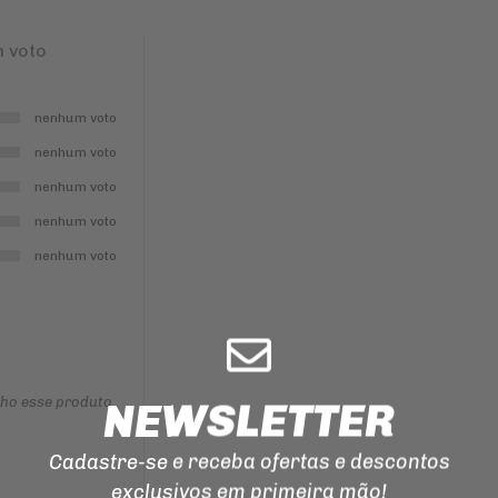
ILUMINAÇÃO
 voto
EMENDA
PARA
CORRENTE
DE
TRANSMISSAO
nenhum voto
MANOPLAS
nenhum voto
CORREIAS
nenhum voto
REPARO
nenhum voto
DO
FREIO
nenhum voto
nho esse produto
NEWSLETTER
Cadastre-se e receba ofertas e descontos
exclusivos em primeira mão!