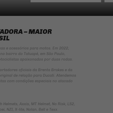
TADORA – MAIOR
SIL
ças e acessórios para motos. Em 2022,
no bairro do Tatuapé, em São Paulo,
tociclistas apaixonados por duas rodas.
ortadores oficiais da
Brenta Brakes
e da
original de relação para Ducati. Atendemos
jistas com condições especiais no atacado
Helmets, Axxis, MT Helmet, No Risk, LS2,
i, NZI, X-lite, Nolan, Bell e Texx.