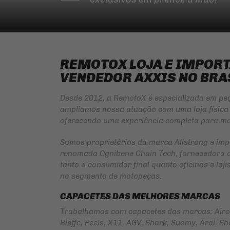
REMOTOX LOJA E IMPOR
VENDEDOR AXXIS NO BRA
Desde 2012, a RemotoX é especializada em pe
ampliamos nossa atuação com uma loja física 
oferecendo uma experiência completa para mo
Somos proprietários da marca
Allstrong
e imp
renomada
Ognibene Chain Tech
, fornecedora 
tanto o consumidor final quanto oficinas e lo
no segmento de motopeças.
CAPACETES DAS MELHORES MARCAS
Trabalhamos com capacetes das marcas: Airoh 
Bieffe, Peels, X11, AGV, Shark, Suomy, Arai, Shoe