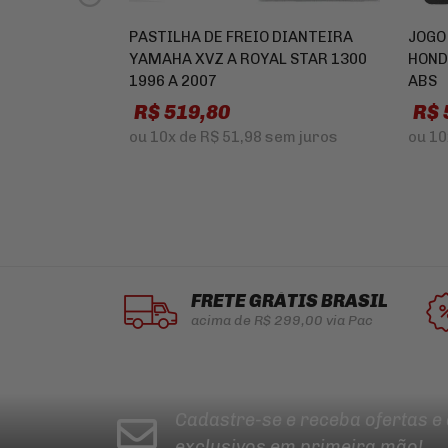
PASTILHA DE FREIO DIANTEIRA
JOGO
YAMAHA XVZ A ROYAL STAR 1300
HOND
1996 A 2007
ABS
R$ 519,80
R$ 
ou
10x
de
R$ 51,98
sem juros
ou
10
FRETE GRÁTIS BRASIL
acima de R$ 299,00 via Pac
Cadastre-se e receba ofertas e
exclusivos em primeira mão!