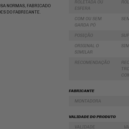
ROLETADA OU
RO
LUBRIFICANTES
OSA NORMAS, FABRICADO
SLIDER
ESFERA
JUNTA
ES DO FABRICANTE.
DE
FRISO
COM OU SEM
SE
MOTOR
DE
E
RODA
GARDA PÓ
SIMILAR
REDE
POSIÇÃO
SUP
PINHÃO
/
ARANHA
ORIGINAL O
SIM
/ELÁSTICO
FILTRO
/
DE
SIMILAR
FITA
ÓLEO
RECOMENDAÇÃO
RE
BAÚ
BATERIAS
/
TRO
BAULETOS
KIT
COM
/
COROA
MALAS
E
LATERAIS
PINHAO
FABRICANTE
BAGAGEIRO
KIT
/
RELAÇÃO
MONTADORA
SUPORTE
-
DE
TRANSMISSÃO
BAÚ
VALIDADE DO PRODUTO
CABOS
FLANGE
DE
DE
COMANDO
VALIDADE
VA
FIXAÇÃO