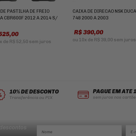
 DE PASTILHA DE FREIO
CAIXA DE DIRECAO NSK DUCA
A CBR600F 2012 A 2014 S/
748 2000 A 2003
R$ 390,00
525,00
ou
10x
de
R$ 39,00
sem juros
x
de
R$ 52,50
sem juros
PAGUE EM ATÉ 
10% DE DESCONTO
sem juros nos cartõe
Transferência ou PIX
 descontos