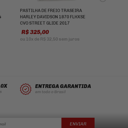
PASTILHA DE FREIO TRASEIRA
ROLAMENTO 3
4
HARLEY DAVIDSON 1870 FLHXSE
IMPORTADO
CVO STREET GLIDE 2017
R$ 159,8
R$ 325,00
ou
5x
de
R$ 3
ou
10x
de
R$ 32,50
sem juros
10X
ENTREGA GARANTIDA
s
em todo o Brasil
ENVIAR