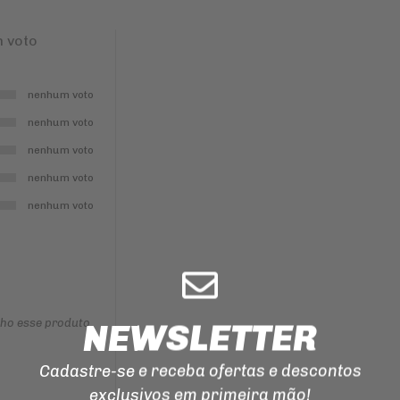
ILUMINAÇÃO
 voto
EMENDA
PARA
CORRENTE
DE
TRANSMISSAO
nenhum voto
MANOPLAS
nenhum voto
CORREIAS
nenhum voto
REPARO
nenhum voto
DO
FREIO
nenhum voto
nho esse produto
NEWSLETTER
Cadastre-se e receba ofertas e descontos
exclusivos em primeira mão!