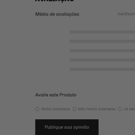
nenhum
Média de avaliações:
Avalie este Produto
Tenho interesse
Não tenho interesse
Já te
Publique sua opinião