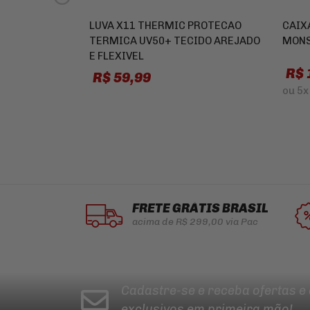
LUVA X11 THERMIC PROTECAO
CAIX
TERMICA UV50+ TECIDO AREJADO
MONS
E FLEXIVEL
R$ 
R$ 59,99
ou
5x
FRETE GRÁTIS BRASIL
acima de R$ 299,00 via Pac
Cadastre-se e receba ofertas e
exclusivos em primeira mão!