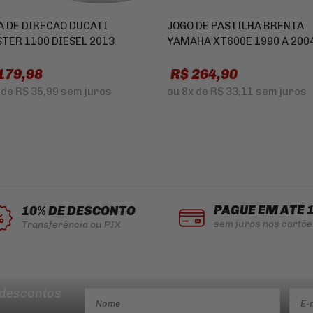
A DE DIRECAO DUCATI
JOGO DE PASTILHA BRENTA
TER 1100 DIESEL 2013
YAMAHA XT600E 1990 A 200
179,98
R$ 264,90
de
R$ 35,99
sem juros
ou
8x
de
R$ 33,11
sem juros
PAGUE EM ATÉ 
10% DE DESCONTO
sem juros nos cartõe
Transferência ou PIX
 descontos