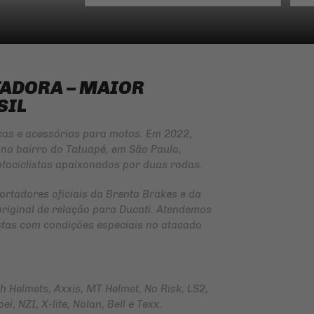
TADORA – MAIOR
SIL
ças e acessórios para motos. Em 2022,
no bairro do Tatuapé, em São Paulo,
tociclistas apaixonados por duas rodas.
ortadores oficiais da
Brenta Brakes
e da
original de relação para Ducati. Atendemos
jistas com condições especiais no atacado
Helmets, Axxis, MT Helmet, No Risk, LS2,
i, NZI, X-lite, Nolan, Bell e Texx.