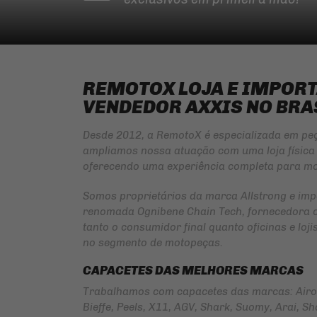
REMOTOX LOJA E IMPOR
VENDEDOR AXXIS NO BRA
Desde 2012, a RemotoX é especializada em pe
ampliamos nossa atuação com uma loja física 
oferecendo uma experiência completa para mo
Somos proprietários da marca
Allstrong
e imp
renomada
Ognibene Chain Tech
, fornecedora 
tanto o consumidor final quanto oficinas e lo
no segmento de motopeças.
CAPACETES DAS MELHORES MARCAS
Trabalhamos com capacetes das marcas: Airoh 
Bieffe, Peels, X11, AGV, Shark, Suomy, Arai, Shoe