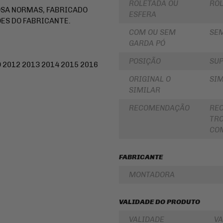
ROLETADA OU
RO
LUBRIFICANTES
OSA NORMAS, FABRICADO
SLIDER
ESFERA
JUNTA
ES DO FABRICANTE.
DE
FRISO
COM OU SEM
SE
MOTOR
DE
E
RODA
GARDA PÓ
SIMILAR
REDE
POSIÇÃO
SUP
 2012 2013 2014 2015 2016
PINHÃO
/
ARANHA
ORIGINAL O
SIM
/ELÁSTICO
FILTRO
/
DE
SIMILAR
FITA
ÓLEO
RECOMENDAÇÃO
RE
BAÚ
BATERIAS
/
TRO
BAULETOS
KIT
COM
/
COROA
MALAS
E
LATERAIS
PINHAO
FABRICANTE
BAGAGEIRO
KIT
/
RELAÇÃO
MONTADORA
SUPORTE
-
DE
TRANSMISSÃO
BAÚ
VALIDADE DO PRODUTO
CABOS
FLANGE
DE
DE
COMANDO
VALIDADE
VA
FIXAÇÃO