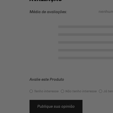
nenhum
Média de avaliações:
Avalie este Produto
Tenho interesse
Não tenho interesse
Já te
Publique sua opinião