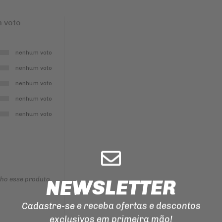
ILUMINAÇÃO
 voto
EMENDA
PARA
CORRENTE
DE
TRANSMISSAO
nenhum voto
MANOPLAS
nenhum voto
CORREIAS
nenhum voto
REPARO
nenhum voto
DO
FREIO
nenhum voto
nho esse produto
NEWSLETTER
Cadastre-se e receba ofertas e descontos
exclusivos em primeira mão!