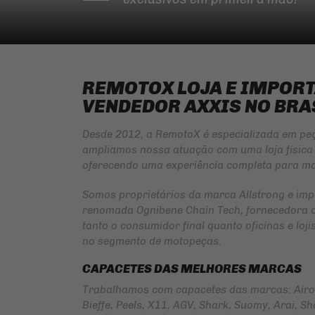
REMOTOX LOJA E IMPOR
VENDEDOR AXXIS NO BRA
Desde 2012, a RemotoX é especializada em pe
ampliamos nossa atuação com uma loja física 
oferecendo uma experiência completa para mo
Somos proprietários da marca
Allstrong
e imp
renomada
Ognibene Chain Tech
, fornecedora 
tanto o consumidor final quanto oficinas e lo
no segmento de motopeças.
CAPACETES DAS MELHORES MARCAS
Trabalhamos com capacetes das marcas: Airoh 
Bieffe, Peels, X11, AGV, Shark, Suomy, Arai, Shoe