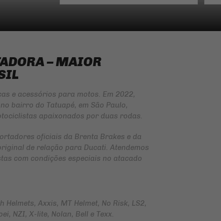
TADORA – MAIOR
SIL
ças e acessórios para motos. Em 2022,
no bairro do Tatuapé, em São Paulo,
tociclistas apaixonados por duas rodas.
ortadores oficiais da
Brenta Brakes
e da
original de relação para Ducati. Atendemos
jistas com condições especiais no atacado
Helmets, Axxis, MT Helmet, No Risk, LS2,
i, NZI, X-lite, Nolan, Bell e Texx.