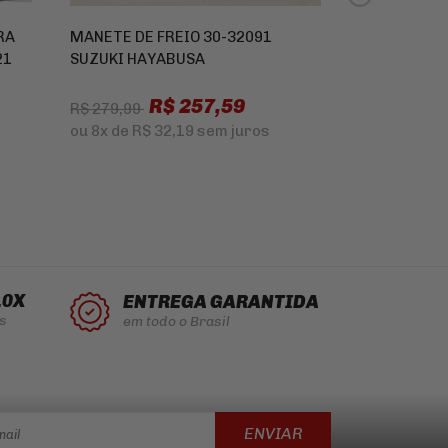
RA
MANETE DE FREIO 30-32091
JOGO DE PAST
21
SUZUKI HAYABUSA
BRENTA ITAL
R 2014 A 201
R$ 257,59
R$ 600,0
R$ 279,99
ou
8x
de
R$ 32,19
sem juros
ou
10x
de
R$ 
10X
ENTREGA GARANTIDA
s
em todo o Brasil
ENVIAR