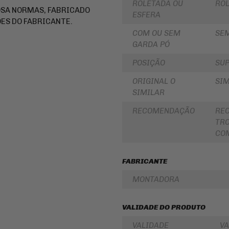
ROLETADA OU
RO
LUBRIFICANTES
OSA NORMAS, FABRICADO
SLIDER
ESFERA
JUNTA
ES DO FABRICANTE.
DE
FRISO
COM OU SEM
SE
MOTOR
DE
E
RODA
GARDA PÓ
SIMILAR
REDE
POSIÇÃO
SUP
PINHÃO
/
ARANHA
ORIGINAL O
SIM
/ELÁSTICO
FILTRO
/
DE
SIMILAR
FITA
ÓLEO
RECOMENDAÇÃO
RE
BAÚ
BATERIAS
/
TRO
BAULETOS
KIT
COM
/
COROA
MALAS
E
LATERAIS
PINHAO
FABRICANTE
BAGAGEIRO
KIT
/
RELAÇÃO
MONTADORA
SUPORTE
-
DE
TRANSMISSÃO
BAÚ
VALIDADE DO PRODUTO
CABOS
FLANGE
DE
DE
COMANDO
VALIDADE
VA
FIXAÇÃO