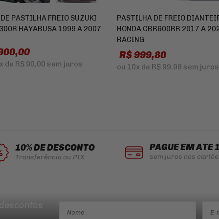
 DE PASTILHA FREIO SUZUKI
PASTILHA DE FREIO DIANTEI
300R HAYABUSA 1999 A 2007
HONDA CBR600RR 2017 A 20
RACING
900,00
R$ 999,80
x
de
R$ 90,00
sem juros
ou
10x
de
R$ 99,98
sem juros
PAGUE EM ATÉ 
10% DE DESCONTO
sem juros nos cartõe
Transferência ou PIX
 descontos