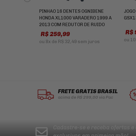
PINHAO 16 DENTES OGNIBENE
JOGO
HONDA XL1000 VARADERO 1999 A
GSX1
2013 COM REDUTOR DE RUIDO
R$ 
R$ 259,99
ou
10
ou
8x
de
R$ 32,49
sem juros
FRETE GRÁTIS BRASIL
acima de R$ 299,00 via Pac
Cadastre-se e receba ofertas e
exclusivos em primeira mão!