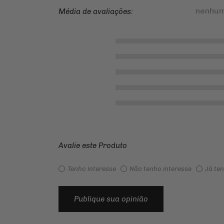
nenhum
Média de avaliações:
Avalie este Produto
Tenho interesse
Não tenho interesse
Já te
Publique sua opinião