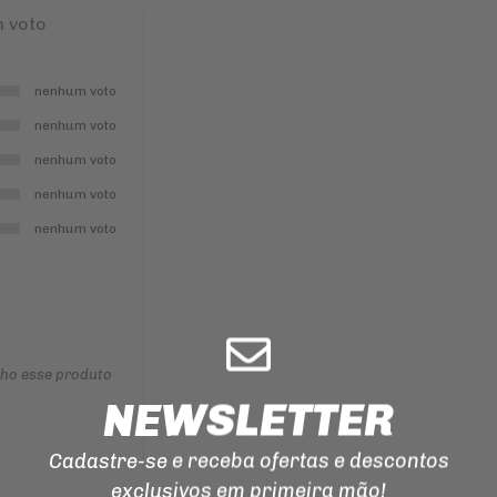
ILUMINAÇÃO
 voto
EMENDA
PARA
CORRENTE
nenhum voto
DE
TRANSMISSAO
nenhum voto
MANOPLAS
nenhum voto
CORREIAS
nenhum voto
REPARO
nenhum voto
DO
FREIO
nho esse produto
NEWSLETTER
Cadastre-se e receba ofertas e descontos
exclusivos em primeira mão!