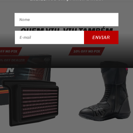
QUEM VIU, VIU TAMBÉM
ENVIAR
OFF NO PIX
10% OFF NO PIX
5% OFF DEALER