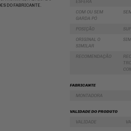
ESFERA
LUBRIFICANTES
ES DO FABRICANTE.
SLIDER
JUNTA
COM OU SEM
SE
DE
FRISO
GARDA PÓ
MOTOR
DE
E
RODA
POSIÇÃO
SUP
SIMILAR
REDE
PINHÃO
/
ORIGINAL O
SIM
ARANHA
SIMILAR
/ELÁSTICO
FILTRO
/
DE
FITA
ÓLEO
RECOMENDAÇÃO
RE
TRO
BAÚ
BATERIAS
COM
/
BAULETOS
KIT
/
COROA
MALAS
E
FABRICANTE
LATERAIS
PINHAO
MONTADORA
BAGAGEIRO
KIT
/
RELAÇÃO
SUPORTE
-
DE
TRANSMISSÃO
VALIDADE DO PRODUTO
BAÚ
CABOS
VALIDADE
VA
FLANGE
DE
DE
COMANDO
FIXAÇÃO