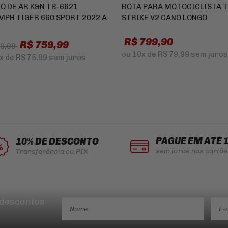
RO DE AR K&N TB-6621
BOTA PARA MOTOCICLISTA 
MPH TIGER 660 SPORT 2022 A
STRIKE V2 CANO LONGO
R$ 799,90
R$ 759,99
99,99
ou
10x
de
R$ 79,99
sem juros
x
de
R$ 75,99
sem juros
PAGUE EM ATÉ 
10% DE DESCONTO
sem juros nos cartõe
Transferência ou PIX
 descontos