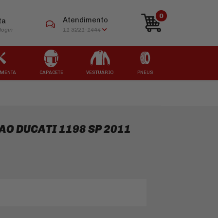
0
Atendimento
ta
login
11 3221-1444
MENTA
CAPACETE
VESTUÁRIO
PNEUS
ARCAS
ARCAS
ARCAS
ARCAS
ARCAS
AO DUCATI 1198 SP 2011