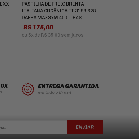
TEXX
PASTILHA DE FREIO BRENTA
KIT TROCA D
ITALIANA ORGÂNICA FT 3188.628
ENFIELD HIM
DAFRA MAXSYM 400i TRAS
2016 A 2024
R$ 175,00
R
R$ 167,00
ou
5x
de
R$ 35,00
sem juros
ou
5x
de
R$ 3
10X
ENTREGA GARANTIDA
s
em todo o Brasil
ENVIAR