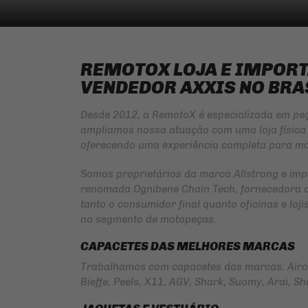
REMOTOX LOJA E IMPOR
VENDEDOR AXXIS NO BRA
Desde 2012, a RemotoX é especializada em pe
ampliamos nossa atuação com uma loja física 
oferecendo uma experiência completa para mo
Somos proprietários da marca
Allstrong
e imp
renomada
Ognibene Chain Tech
, fornecedora 
tanto o consumidor final quanto oficinas e lo
no segmento de motopeças.
CAPACETES DAS MELHORES MARCAS
Trabalhamos com capacetes das marcas: Airoh 
Bieffe, Peels, X11, AGV, Shark, Suomy, Arai, Shoe