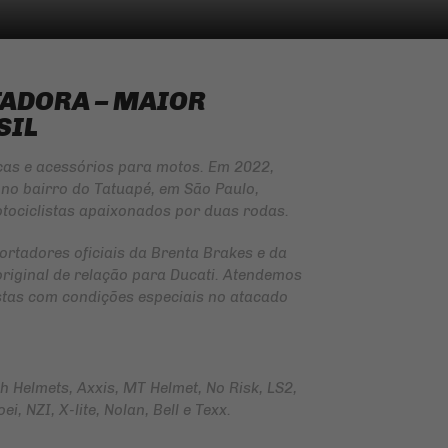
TADORA – MAIOR
SIL
ças e acessórios para motos. Em 2022,
no bairro do Tatuapé, em São Paulo,
tociclistas apaixonados por duas rodas.
ortadores oficiais da
Brenta Brakes
e da
original de relação para Ducati. Atendemos
jistas com condições especiais no atacado
Helmets, Axxis, MT Helmet, No Risk, LS2,
i, NZI, X-lite, Nolan, Bell e Texx.