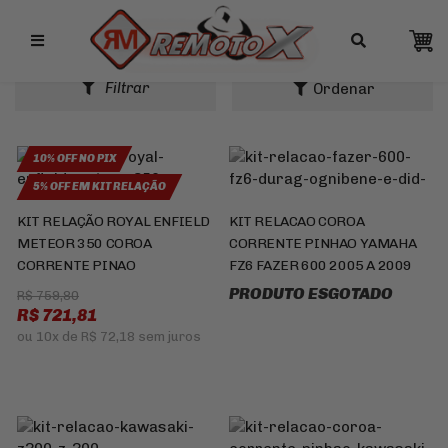
Remotox
RESULTADO DA BUSCA
Filtrar
10% OFF NO PIX
5% OFF EM KIT RELAÇÃO
KIT RELAÇÃO ROYAL ENFIELD
KIT RELACAO COROA
METEOR 350 COROA
CORRENTE PINHAO YAMAHA
CORRENTE PINAO
FZ6 FAZER 600 2005 A 2009
PRODUTO ESGOTADO
R$ 759,80
R$ 721,81
ou
10x
de
R$ 72,18
sem juros